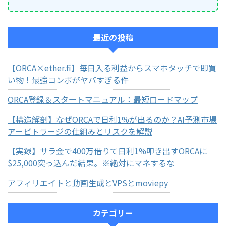
最近の投稿
【ORCA×ether.fi】毎日入る利益からスマホタッチで即買
い物！最強コンボがヤバすぎる件
ORCA登録＆スタートマニュアル：最短ロードマップ
【構造解剖】なぜORCAで日利1%が出るのか？AI予測市場
アービトラージの仕組みとリスクを解説
【実録】サラ金で400万借りて日利1%叩き出すORCAに
$25,000突っ込んだ結果。※絶対にマネするな
アフィリエイトと動画生成とVPSとmoviepy
カテゴリー