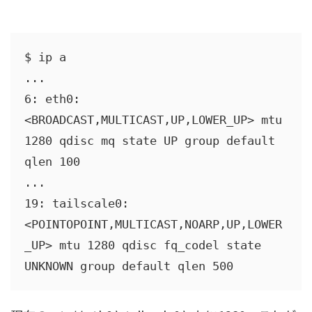
$ ip a

...

6: eth0: 
<BROADCAST,MULTICAST,UP,LOWER_UP> mtu 
1280 qdisc mq state UP group default 
qlen 100

...

19: tailscale0: 
<POINTOPOINT,MULTICAST,NOARP,UP,LOWER
_UP> mtu 1280 qdisc fq_codel state 
UNKNOWN group default qlen 500