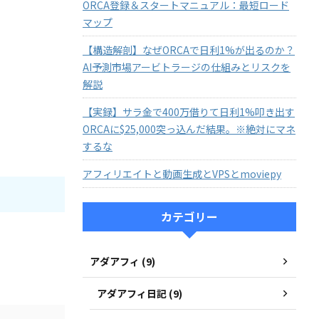
ORCA登録＆スタートマニュアル：最短ロード
マップ
【構造解剖】なぜORCAで日利1%が出るのか？
AI予測市場アービトラージの仕組みとリスクを
解説
【実録】サラ金で400万借りて日利1%叩き出す
ORCAに$25,000突っ込んだ結果。※絶対にマネ
するな
アフィリエイトと動画生成とVPSとmoviepy
カテゴリー
アダアフィ (9)
アダアフィ日記 (9)