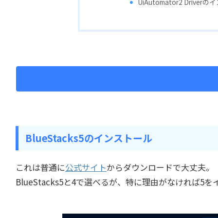
UiAutomator2 Drive
BlueStacks5のインストール
これは普通に
公式サイト
からダウンロードで大丈夫。
BlueStacks5と4で選べるが、特に理由がなければ