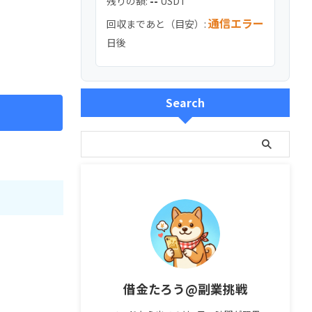
残りの額:
--
USDT
通信エラー
回収まであと（目安）:
日後
Search
借金たろう@副業挑戦