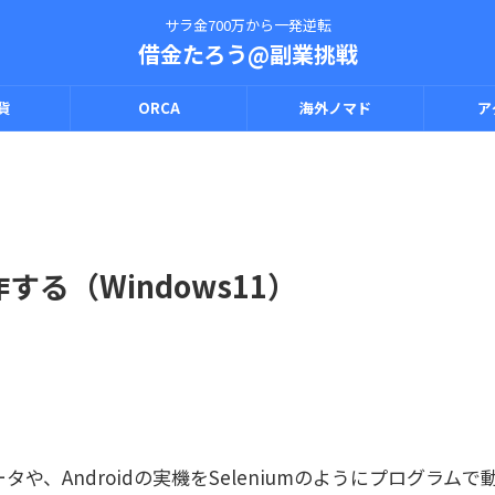
サラ金700万から一発逆転
借金たろう@副業挑戦
貨
ORCA
海外ノマド
ア
操作する（Windows11）
レータや、Androidの実機をSeleniumのようにプログラム